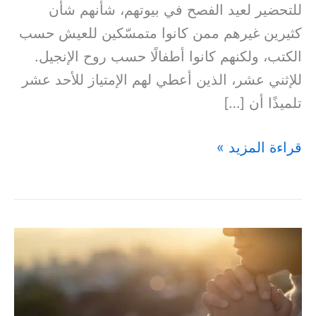
للتحضير لعيد الفصح في بيوتهم، شأنهم شأن
كثيرين غيرهم ممن كانوا متمسّكين للعيش حسب
الكتب، ولكنهم كانوا أطفالًا حسب روح الإنجيل.
للإثني عشر، الذين أعطي لهم الإمتياز للأحد عشر
تلميذًا أن […]
قراءة المزيد »
أَيُّهَا
الرِّجَالُ،
أَحِبُّوا
نِسَاءَكُمْ