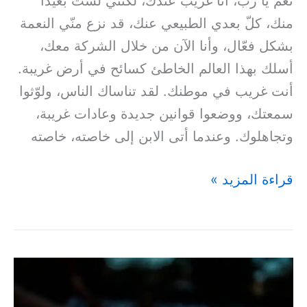
نعم يا رب، أنا غريب عندك، لكنني لست بعيدًا
منك، كلّ بعدي الطبيعي عنك، قد نزع منّي النعمة
بشكل فعّال، وأنا الآن من خلال الشركة معك،
أسلك بهذا العالم الخاطئ كسائح في أرض غريبة.
أنت غريب في موطنك. لقد تناساك الناس، ولوّثوا
سمعتك، ووضعوا قوانين جديدة وعادات غريبة،
وتجاهلوك. وعندما أتى الابن إلى خاصته، خاصته
قراءة المزيد »
فَتَقَوَّ
أَنْتَ