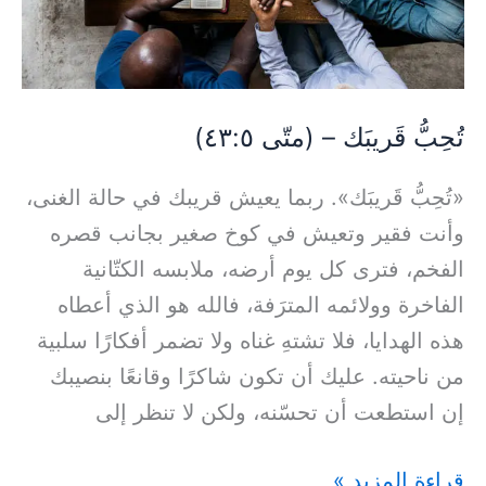
تُحِبُّ قَريبَك – (متّى ٤٣:٥)
«تُحِبُّ قَريبَك». ربما يعيش قريبك في حالة الغنى،
وأنت فقير وتعيش في كوخ صغير بجانب قصره
الفخم، فترى كل يوم أرضه، ملابسه الكتّانية
الفاخرة وولائمه المترَفة، فالله هو الذي أعطاه
هذه الهدايا، فلا تشتهِ غناه ولا تضمر أفكارًا سلبية
من ناحيته. عليك أن تكون شاكرًا وقانعًا بنصيبك
إن استطعت أن تحسّنه، ولكن لا تنظر إلى
قراءة المزيد »