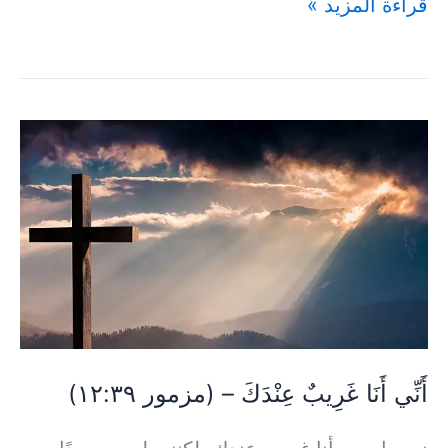
قراءة المزيد »
أَنِّي
أَنَا
غَرِيبٌ
عِنْدَكَ
–
(مزمور
١٢:٣٩)
أَنِّي أَنَا غَرِيبٌ عِنْدَكَ – (مزمور ١٢:٣٩)