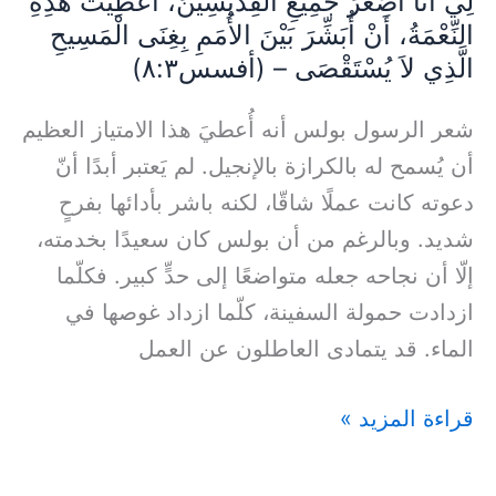
لِي أَنَا أَصْغَرَ جَمِيعِ الْقِدِّيسِينَ، أُعْطِيَتْ هذِهِ
أَنْ
النِّعْمَةُ، أَنْ أُبَشِّرَ بَيْنَ الأُمَمِ بِغِنَى الْمَسِيحِ
أُبَشِّرَ
الَّذِي لاَ يُسْتَقْصَى – (أفسس٨:٣)
بَيْنَ
الأُمَمِ
شعر الرسول بولس أنه أُعطيَ هذا الامتياز العظيم
بِغِنَى
أن يُسمح له بالكرازة بالإنجيل. لم يَعتبر أبدًا أنّ
الْمَسِيحِ
دعوته كانت عملًا شاقّا، لكنه باشر بأدائها بفرحٍ
الَّذِي
شديد. وبالرغم من أن بولس كان سعيدًا بخدمته،
لاَ
إلّا أن نجاحه جعله متواضعًا إلى حدٍّ كبير. فكلّما
يُسْتَقْصَى
ازدادت حمولة السفينة، كلّما ازداد غوصها في
–
الماء. قد يتمادى العاطلون عن العمل
(أفسس٨:٣)
قراءة المزيد »