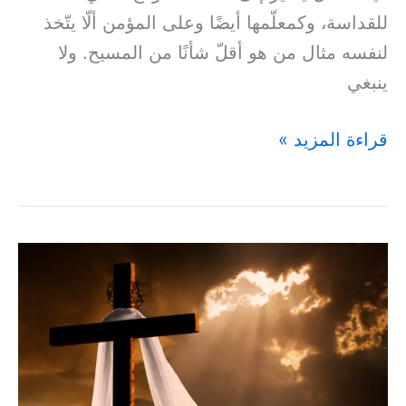
للقداسة، وكمعلّمها أيضًا وعلى المؤمن ألّا يتّخذ
لنفسه مثال من هو أقلّ شأنًا من المسيح. ولا
ينبغي
قراءة المزيد »
بل
تقوّى
بالإيمان
–
(رومية