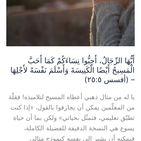
كَمَا
أَحَبَّ
الْمَسِيحُ
أَيْضًا
الْكَنِيسَةَ
وَأَسْلَمَ
أَيُّهَا الرِّجَالُ، أَحِبُّوا نِسَاءَكُمْ كَمَا أَحَبَّ
الْمَسِيحُ أَيْضًا الْكَنِيسَةَ وَأَسْلَمَ نَفْسَهُ لأَجْلِهَا
نَفْسَهُ
– (أفسس ٢٥:٥)
لأَجْلِهَا
–
يا له من مثال ذهبي أعطاه المسيح لتلاميذه! فقلّة
(أفسس
من المعلّمين يمكن أن يجازفوا بالقول، «إذا كنت
٢٥:٥)
تطبّق تعليمي، فتمثّل بحياتي» ولكن بما أن حياة
يسوع هي النسخة الدقيقة للفضيلة الكاملة،
فيمكنه أن يشير إلى نفسه كنموذج مثالي