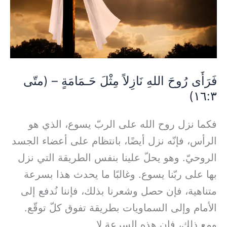
حَـمَامَةٍ
–
(متّى
١٦:٣)
فَرَأَى رُوحَ اللهِ نَازِلاً مِثْلَ حَـمَامَةٍ – (متّى
١٦:٣)
فكما نزل روح الله على الربّ يسوع، الذي هو
الرأس، فإنّه نزل أيضًا، بانتظام على أعضاء الجسد
الروحيّ. وهو يحلّ علينا بنفس الطريقة التي نزل
بها على ربّنا يسوع. وغالبًا ما يحدث هذا بسرعة
متناهية، فإن حصل وشعرنا بذلك، فإننا نُدفع إلى
الأمام وإلى السماويات بطريقة تفوق كلّ توقّع.
ومع ذلك، فإن هذه السرعة لا