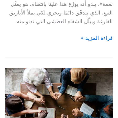
نعمة». يبدو أنه يوزّع هذا علينا بانتظام. هو يمثّل
النبع، الذي يتدفّق دائمًا ويجري لكي يملأ الأباريق
الفارغة ويبلّل الشفاه العطشى التي تدنو منه.
قراءة المزيد »
تُحِبُّ
قَريبَك
–
(متّى
٤٣:٥)