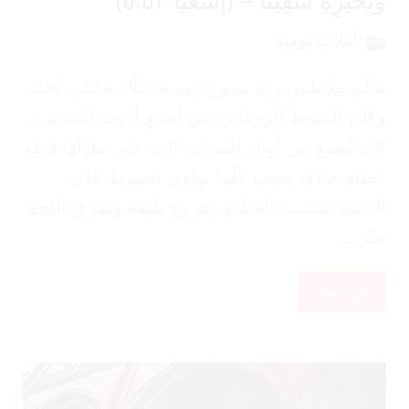
بِحُبُرِهِ شُفِينَا – (إشعيا ٥:٥٣)
تأملات يومية
ّم بيلاطس ربّنا يسوع إلى يد جلّاديه لكي بُجلد.
ان السوط الروماني من أبشع أدوت التعذيب.
ن يُصنع من أوتار الثيران، ثُبّت على طولها قطع
ام حادّة، بحيث كلّما تهاوى السوط على
جسد تسببت العظام بجروح بليغة وتمزّق اللحم
ّى...
اقرأ المزيد