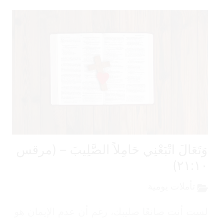
تَعَالَ اتْبَعْنِي حَامِلاً الصَّلِيبَ – (مرقس
٢١:١٠
تأملات يومية
ت أنت صانعًا صليبك، رغم أن عدم الإيمان هو