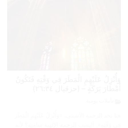
أُنْزِلُ عَلَيْهِمِ الْمَطَرَ فِي وَقْتِهِ فَتَكُونُ
مْطَارَ بَرَكَةٍ – (حزقيال ٢٦:٣٤)
تأملات يومية
ا نجد الرحمة الأسمى، «وَأُنْزِلُ عَلَيْهِمِ الْمَطَرَ
ي وَقْتِهِ». أليست الرحمة الإلهية سامية؟ لأنه