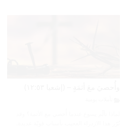
ُحصيَ معَ أثمَةٍ – (إشعيا ١٢:٥٣)
تأملات يومية
اذا تألّم يسوع عندما أُحصي مع الأثمة؟ وقد
رّر هذا الازدراء العجيب بأسباب قويّة عديدة.