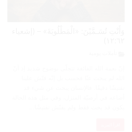
أَنْتِ تُسَـمَّيْنَ: «الْمَطْلُوبَةَ» – (إشعياء
١٢:٦٢
تأملات يومية
ّ نعمة الله الفائقة تتجلّى بوضوح شديد إذ أنّ
له لم يبحث عنّا فحسب بل إنّه فتّش علينا
تيشًا دقيقًا. فالإنسان يبحث عن شيء قد
اعه في أرضيّة المنزل، وفي مثل هذه الحالة
ون قد بحث فقط ولم يفتّش تفتيشًا...
اقرأ المزيد