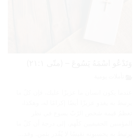
تَدْعُو اسْمَهُ يَسُوعَ – (متّى ٢١:١)
تأملات يومية
دما يكون انسان ما عزيزًا عليك، فإن كلّ ما
تبط به يغدو عزيزًا أيضًا إكرامًا له، وهكذا،
ظمُ قيمة شخص الرّبّ يسوع في نظر
مؤمنين الحقيقيين كلّهم، إلى درجة أن كلّ ما
تبط به يحسبونه نفيسًا لا يُقّدر بثمن. وقد...