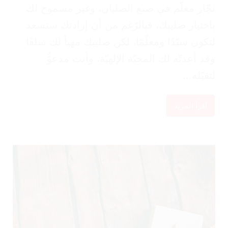
ّار معلّم في صنع الصلبان، وغير مسموح لك
ختيار صليبك، فبالرّغم من أن إرادتك ستسعد
كون سيّدًا ومعلّمًا، لكن صليبك مهيأ لك سلفًا
د أعدتّه لك المحبّة الإلهيّة، وأنت مدعوٌّ
قبّله...
اقرأ المزيد