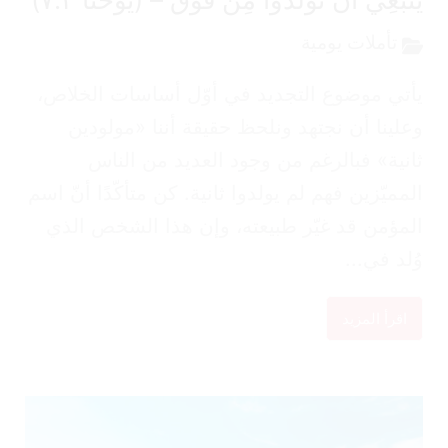
تأملات يومية
تي موضوع التجديد في أوّل أساسات الخلاص،
لينا أن نجتهد ونلحظ حقيقة أننا «مولودين
نية» فبالرغم من وجود العديد من الناس
مميّزين فهم لم يولدوا ثانية. كن متأكّدًا أنّ اسم
مؤمن قد غيّر طبيعته، وإن هذا الشخص الذي
لد في...
اقرأ المزيد