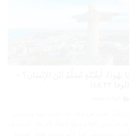
ا يَهُوذَا، أَبِقُبْلَةٍ تُسَلِّمُ ابْنَ الإِنْسَانِ؟ –
قا ٤٨:٢٢)
تأملات يومية
 قُبَل العدو هي مُخادعة. دعني أنتبه وأحترس
دما يلبس العالم وجهًا جميلًا، لأن هذا الوجه، إن
كن سيسلمني كما سُلّم سيدي بقبلة. فعندما