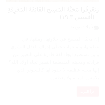
تَعْرِفُوا مَحَبَّةَ الْمَسِيحِ الْفَائِقَةَ الْمَعْرِفَةِ
(أفسس ١٩:٣)
تأملات يومية
 محبّة المسيح في حلاوتها، وملئها، في
متها، وأمانتها، تتخطّى إدراك العقل البشري.
ين نستطيع إيجاد لغة قادرة على التعبير عن
ادته ومحبته المنقطعة النظير تجاه أولاد الله؟
ها محبة عظيمة لا حدود لها كالسنونو الذي
امس المياه، ولا يغطس...
اقرأ المزيد