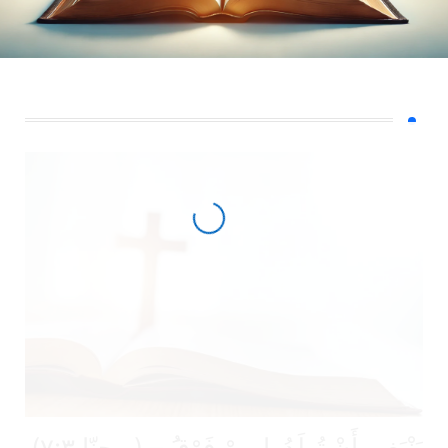
نْبَغِي أَنْ تُولَدُوا مِنْ فَوْقَُ – (يوحنّا ٧:٣)