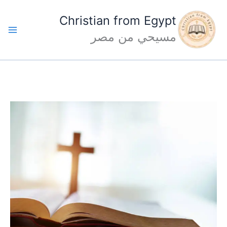
خطي
Christian from Egypt
ى
مسيحي من مصر
محتوى