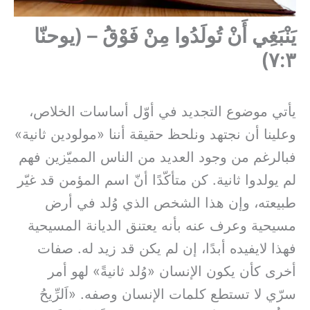
يَنْبَغِي أَنْ تُولَدُوا مِنْ فَوْقَُ – (يوحنّا
٧:٣)
يأتي موضوع التجديد في أوّل أساسات الخلاص،
وعلينا أن نجتهد ونلحظ حقيقة أننا «مولودين ثانية»
فبالرغم من وجود العديد من الناس المميّزين فهم
لم يولدوا ثانية. كن متأكّدًا أنّ اسم المؤمن قد غيّر
طبيعته، وإن هذا الشخص الذي وُلد في أرض
مسيحية وعرف عنه بأنه يعتنق الديانة المسيحية
فهذا لايفيده أبدًا، إن لم يكن قد زيد له. صفات
أخرى كأن يكون الإنسان «وُلد ثانيةً» لهو أمر
سرّي لا تستطع كلمات الإنسان وصفه. «اَلرِّيحُ