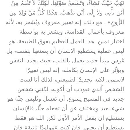
تَهُبُّ حَيْثُ تَشَاءُ، وَتَسْمَعُ صَوْتَهَا، لكِنَّكَ لاَ تَعْلَمُ مِنْ
أَيْنَ تَأْتِي وَلاَ إِلَى أَيْنَ تَذْهَبُ. هكَذَا كُلُّ مَنْ وُلِدَ مِنَ
الرُّوحِ» . مع ذلك، إنه تغيير معروف ويُشعر به، لأنه
معروف بأعمال القداسة، ويشعر به بواسطة
اختبار ثمين. هذا العمل العظيم يفوق الطبيعة. هو
ليس عملية يستطيع الإنسان أن يصنعها بنفسه، بل
غرس مبدأ جديد يعمل بالقلب، حيث يجدد النفس
ويؤثّر على الإنسان بكامله، إنه ليس تغييرًا
لاسمي، لكنه تجديدًا لطبيعتي، لذلك أنا لست
الشخص اُلذي تعودت أن أكونه، لكنني شخص
جديد في المسيح يسوع. أن تَغسل وتُلبِس جثّة هو
شيء بعيد ومختلف عن أن تجعله حيًّا، فالإنسان
يستطيع أن يفعل الأمر الأول لكن الله هو فقط
يستطيع أن يحيي. فإن كنت «مولودًا ثانية» فإن