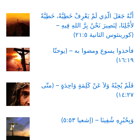
أَنَّهُ جَعَلَ الَّذِي لَمْ يَعْرِفْ خَطِيَّةً، خَطِيَّةً
لأَجْلِنَا، لِنَصِيرَ نَحْنُ بِرَّ اللهِ فِيهِ –
(كورينثوس الثانية ٢١:٥)
فأخذوا يسوع ومضوا به – (يوحنّا
١٦:١٩)
فَلَمْ يُجِبْهُ وَلاَ عَنْ كَلِمَةٍ وَاحِدَةٍِ – (متّى
١٤:٢٧)
وَبِحُبُرِهِ شُفِينَا – (إشعيا ٥:٥٣)