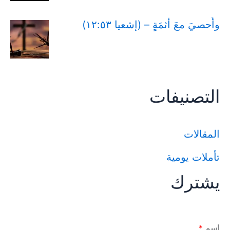
وأُحصيَ معَ أثمَةٍ – (إشعيا ١٢:٥٣)
التصنيفات
المقالات
تأملات يومية
يشترك
اسم
*