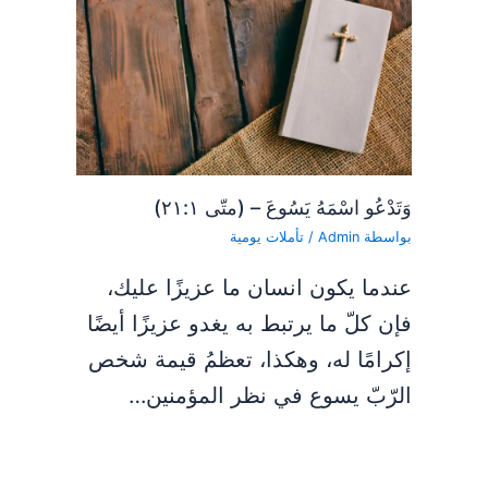
وَتَدْعُو اسْمَهُ يَسُوعَ – (متّى ٢١:١)
بواسطة
Admin
/
تأملات يومية
عندما يكون انسان ما عزيزًا عليك،
فإن كلّ ما يرتبط به يغدو عزيزًا أيضًا
إكرامًا له، وهكذا، تعظمُ قيمة شخص
الرّبّ يسوع في نظر المؤمنين…