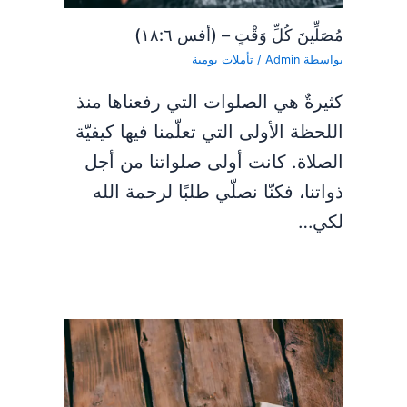
مُصَلِّينَ كُلِّ وَقْتٍ – (أفس ١٨:٦)
بواسطة
Admin
/
تأملات يومية
كثيرةٌ هي الصلوات التي رفعناها منذ
اللحظة الأولى التي تعلّمنا فيها كيفيّة
الصلاة. كانت أولى صلواتنا من أجل
ذواتنا، فكنّا نصلّي طلبًا لرحمة الله
لكي…