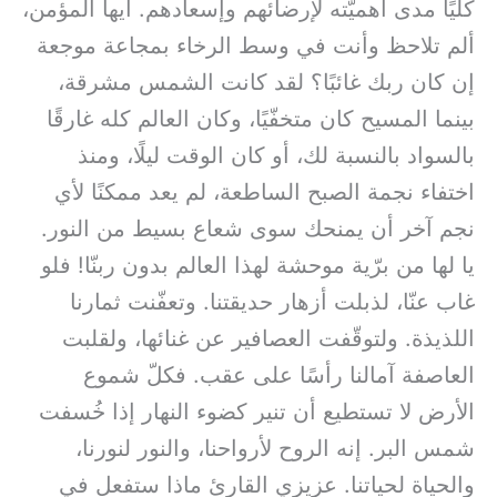
كلّيًا مدى أهميّته لإرضائهم وإسعادهم. أيها المؤمن،
ألم تلاحظ وأنت في وسط الرخاء بمجاعة موجعة
إن كان ربك غائبًا؟ لقد كانت الشمس مشرقة،
بينما المسيح كان متخفّيًا، وكان العالم كله غارقًا
بالسواد بالنسبة لك، أو كان الوقت ليلًا، ومنذ
اختفاء نجمة الصبح الساطعة، لم يعد ممكنًا لأي
نجم آخر أن يمنحك سوى شعاع بسيط من النور.
يا لها من برّية موحشة لهذا العالم بدون ربنّا! فلو
غاب عنّا، لذبلت أزهار حديقتنا. وتعفّنت ثمارنا
اللذيذة. ولتوقّفت العصافير عن غنائها، ولقلبت
العاصفة آمالنا رأسًا على عقب. فكلّ شموع
الأرض لا تستطيع أن تنير كضوء النهار إذا خُسفت
شمس البر. إنه الروح لأرواحنا، والنور لنورنا،
والحياة لحياتنا. عزيزي القارئ ماذا ستفعل في