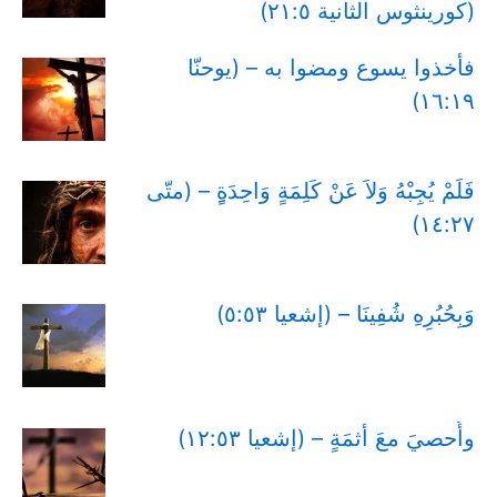
(كورينثوس الثانية ٢١:٥)
فأخذوا يسوع ومضوا به – (يوحنّا
١٦:١٩)
فَلَمْ يُجِبْهُ وَلاَ عَنْ كَلِمَةٍ وَاحِدَةٍِ – (متّى
١٤:٢٧)
وَبِحُبُرِهِ شُفِينَا – (إشعيا ٥:٥٣)
وأُحصيَ معَ أثمَةٍ – (إشعيا ١٢:٥٣)