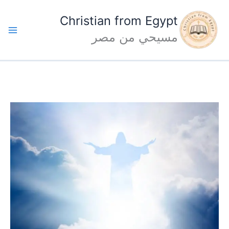
خطي
Christian from Egypt
ى
مسيحي من مصر
محتوى