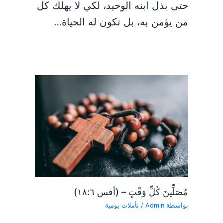
حتى بذل ابنه الوحيد، لكي لا يهلك كل
من يؤمن به، بل تكون له الحياة…
مُصَلِّينَ كُلِّ وَقْتٍ – (أفس ١٨:٦)
بواسطة
Admin
/
تأملات يومية