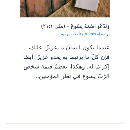
وَتَدْعُو اسْمَهُ يَسُوعَ – (متّى ٢١:١)
بواسطة
Admin
/
تأملات يومية
عندما يكون انسان ما عزيزًا عليك،
فإن كلّ ما يرتبط به يغدو عزيزًا أيضًا
إكرامًا له، وهكذا، تعظمُ قيمة شخص
الرّبّ يسوع في نظر المؤمنين…