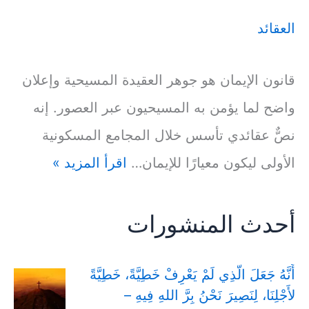
العقائد
قانون الإيمان هو جوهر العقيدة المسيحية وإعلان
واضح لما يؤمن به المسيحيون عبر العصور. إنه
نصٌّ عقائدي تأسس خلال المجامع المسكونية
الأولى ليكون معيارًا للإيمان…
اقرأ المزيد »
أحدث المنشورات
أَنَّهُ جَعَلَ الَّذِي لَمْ يَعْرِفْ خَطِيَّةً، خَطِيَّةً
لأَجْلِنَا، لِنَصِيرَ نَحْنُ بِرَّ اللهِ فِيهِ –