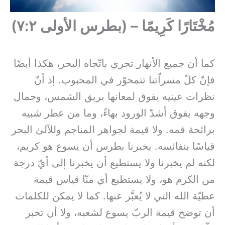
مُخْتَارًا كَرِيمًا – (بطرس الأولى ٧:٢)
كما أن جميع الأنهار تجري باتّجاه البحر، هكذا أيضًا
فإنّ كلّ مسراّتنا تتمحوّر في المحبوب. إذ أنّ
نظرات عينيه يفوق لمعانها بريق الشمس، وجمال
وجهه يفوق أشدّ الورود بهاءً، وما من عطر شبيه
برائحة فمه. ولا قيمة لجواهر المناجم وللآلئ البحر
قياسًا بنفائسه. يخبرنا بطرس أن يسوع هو كريم،
لكنه لم يخبرنا ولا يستطيع أن يخبرنا إلى أيّ درجة
من الكرم هو، ولا يستطيع أي منّا قياس قيمة
عطيّة الله التي لا يُعبَّر عنها. كما لا يمكن للكلمات
أن توضح قيمة الربّ يسوع لشعبه، ولا أن تخبر