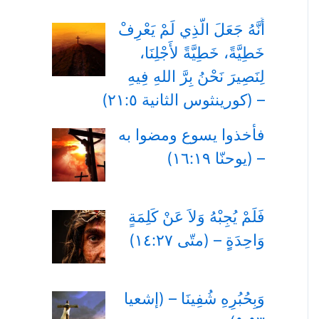
أَنَّهُ جَعَلَ الَّذِي لَمْ يَعْرِفْ
خَطِيَّةً، خَطِيَّةً لأَجْلِنَا،
لِنَصِيرَ نَحْنُ بِرَّ اللهِ فِيهِ
– (كورينثوس الثانية ٢١:٥)
فأخذوا يسوع ومضوا به
– (يوحنّا ١٦:١٩)
فَلَمْ يُجِبْهُ وَلاَ عَنْ كَلِمَةٍ
وَاحِدَةٍِ – (متّى ١٤:٢٧)
وَبِحُبُرِهِ شُفِينَا – (إشعيا