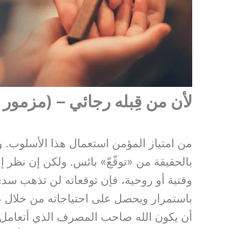
لأن من قِبله رجائي – (مزمور ٥:٦٢)
من امتياز المؤمن استعمال هذا الأسلوب. و
بالحقيقة من «توقّعّ» بائس. ولكن إن نظر إل
وقتية أو روحية، فإن توقعاته لن تذهب 
باستمرار ويحصل على احتياجاته من خلال غنى
أن يكون الله صاحب المصرف الذي أتعامل 