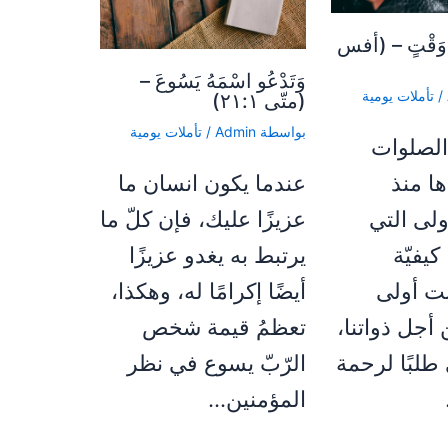
ِّ وَقْتٍ – (أفس
وَتَدْعُو اسْمَهُ يَسُوعَ –
/
تأملات يومية
(متّى ٢١:١)
بواسطة
Admin
/
تأملات يومية
الصلوات
عندما يكون انسان ما
ها منذ
عزيزًا عليك، فإن كلّ ما
ولى التي
يرتبط به يغدو عزيزًا
 كيفيّة
أيضًا إكرامًا له، وهكذا،
نت أولى
تعظمُ قيمة شخص
 أجل ذواتنا،
الرّبّ يسوع في نظر
 طلبًا لرحمة
المؤمنين…