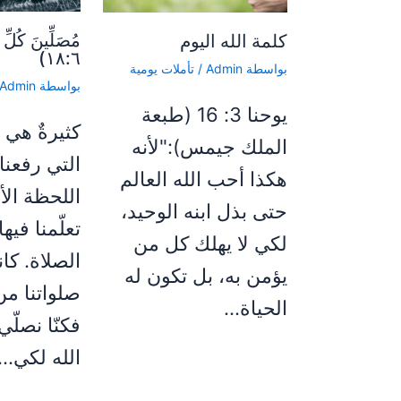
مُصَلِّينَ كُل
كلمة الله اليوم
١٨:٦)
بواسطة
Admin
/
تأملات يومية
بواسطة
Admin
يوحنا 3: 16 (طبعة
كثيرةٌ هي 
الملك جيمس):"لأنه
التي رفعنا
هكذا أحب الله العالم
اللحظة الأ
حتى بذل ابنه الوحيد،
تعلّمنا فيها
لكي لا يهلك كل من
الصلاة. كا
يؤمن به، بل تكون له
صلواتنا من
الحياة…
فكنّا نصلّي
الله لكي…