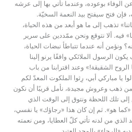
عن الوفاء بوعوده، وعندما تأتي بها إلى عرشه
فإن فتح سيفتح بيد النعمة السخيّة.
تنا» تذهب إلى ما هو أبعد من هذه الحياة،
 فيه. ألا نتوقع ونحن ممّددين على سرير
؟ ونؤمن أنه عندما تتباطأ نبضات الحياة،
ون الرسول الملائكي واقفًا يرنو إلينا
ا الروح الشقيقة!» وعند اقترابنا من باب
ا يا مباركي أبي، رِثوا الملكوت المعدّ لكم
من ذهب وعروش مجيدة، نأمل قريبًا أن نكون
إلى تلك اللحظة ونتوق إلى الوقت الذي
اه «كما هو». ثم إن كان هذا «رجاؤك» يا نفسي،
لذي من لدنه تأتي كلّ العطايا، ومن نعمته
ديه «الرجاء» بالمجد العتيد.