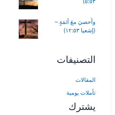
٥:٥٣)
وأُحصيَ معَ أثمَةٍ –
(إشعيا ١٢:٥٣)
التصنيفات
المقالات
تأملات يومية
يشترك