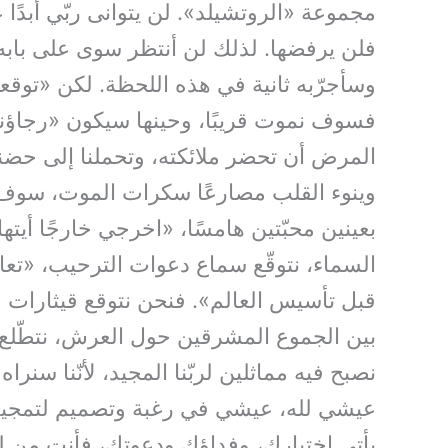
مجموعة «الروتشيلد». لن يتوانى ربّي أبدًا 
فلن يرفضها. لذلك لن أنتظر سوى على بابه، 
وسأجرّبه ثانية في هذه اللحظة. لكن «توقعا
فسوف نموت قريبًا، وحينها سيكون «رجاؤنا»
المرض أن تحضر ملائكته، وتحملنا إلى حضنه
وينوء القلب مصارعًا سكرات الموت، سوف يك
بعينين محبّتين هامسًا، «اخرجي خارجًا أيته
السماء، نتوقّع سماع دعوات الترحيب، «تعالو
قبل تأسيس العالم». فنحن نتوقع قيثارات 
بين الجموع المشرقين حول العرش، نتطّلع 
نصبح فيه مماثلين لربّنا المجيد، لأنّنا سنر
عيشي لله، عيشي في رغبة وتصميم لتمجيد ا
يأتي اختياركِ، وفداؤكِ ودعوتكِ، فأنتِ من ل