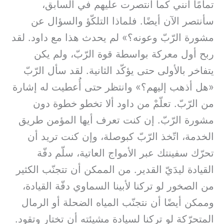
تمامًا أنني كما انتصرت عليهم في السابق،
سأنتصر الآن أيضًا. فلماذا التلكّؤ والسؤال عن
مشورة الرّبّ وعونه؟» لم يحدث هذا مع داود. لقد
ربح أول معركة بواسطة قوة الرّبّ، ولم يكن
يتفاخر بالأولى حتى يؤكّد الثانية. لقد سأل الرّبّ
«هل أذهب إليهم؟» وانتظر حتى أُعطيت له إشارة
من الرّبّ. تعلّمْ من داود ألا تخطو خطوة دون
مشورة الرّبّ. إن كنت تعرف أيها المؤمن طريق
الخدمة، اتّخذ الرّبّ كبوصلة، وإن كنت تريد أن
تحرّك سفينتك عبر الأمواج العاتية، سلّم دفّة
القيادة ليدَيّ القدير. من الممكن أن تتجنّب الكثير
من الصخور لو تركنا لأبينا السماوي دفّة القيادة،
وممكن أيضًا أن نتجنّب المياه الضحلة أو الرمال
المتحرّكة لو تركنا لسيادة مشيئته أن تختار وتقود.