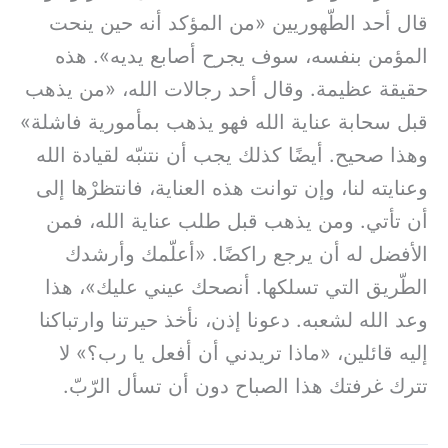
قال أحد الطّهوريين «من المؤكد أنه حين ينحت
المؤمن بنفسه، سوف يجرح أصابع يديه». هذه
حقيقة عظيمة. وقال أحد رجالات الله، «من يذهب
قبل سحابة عناية الله فهو يذهب بمأمورية فاشلة»
وهذا صحيح. أيضًا كذلك يجب أن نتنبّه لقيادة الله
وعنايته لنا، وإن توانت هذه العناية، فانتظرْها إلى
أن تأتي. ومن يذهب قبل طلب عناية الله، فمن
الأفضل له أن يرجع راكضًا. «أعلّمك وأرشدك
الطّريق التي تسلكها. أنصحك عيني عليك»، هذا
وعد الله لشعبه. دعونا إذن، نأخذ حيرتنا وارتباكنا
إليه قائلين، «ماذا تريدني أن أفعل يا رب؟» لا
تترك غرفتك هذا الصباح دون أن تسأل الرّبّ.