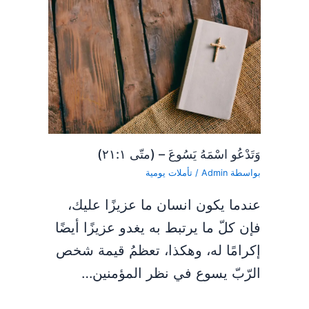
وَتَدْعُو اسْمَهُ يَسُوعَ – (متّى ٢١:١)
بواسطة
Admin
/
تأملات يومية
عندما يكون انسان ما عزيزًا عليك،
فإن كلّ ما يرتبط به يغدو عزيزًا أيضًا
إكرامًا له، وهكذا، تعظمُ قيمة شخص
الرّبّ يسوع في نظر المؤمنين…