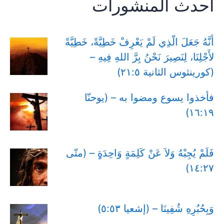
أحدث المنشورات
أَنَّهُ جَعَلَ الَّذِي لَمْ يَعْرِفْ خَطِيَّةً، خَطِيَّةً
لأَجْلِنَا، لِنَصِيرَ نَحْنُ بِرَّ اللهِ فِيهِ –
(كورينثوس الثانية ٢١:٥)
فأخذوا يسوع ومضوا به – (يوحنّا
١٦:١٩)
فَلَمْ يُجِبْهُ وَلاَ عَنْ كَلِمَةٍ وَاحِدَةٍِ – (متّى
١٤:٢٧)
وَبِحُبُرِهِ شُفِينَا – (إشعيا ٥:٥٣)