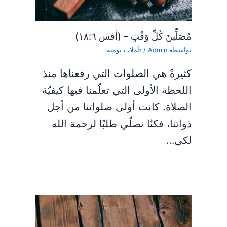
مُصَلِّينَ كُلِّ وَقْتٍ – (أفس ١٨:٦)
بواسطة
Admin
/
تأملات يومية
كثيرةٌ هي الصلوات التي رفعناها منذ
اللحظة الأولى التي تعلّمنا فيها كيفيّة
الصلاة. كانت أولى صلواتنا من أجل
ذواتنا، فكنّا نصلّي طلبًا لرحمة الله
لكي…