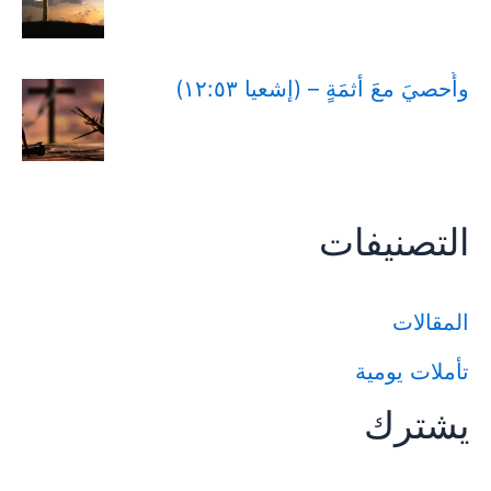
وأُحصيَ معَ أثمَةٍ – (إشعيا ١٢:٥٣)
التصنيفات
المقالات
تأملات يومية
يشترك