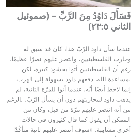
فَسَأَلَ دَاوُدُ مِنَ الرَّبِّ – (صموئيل
الثاني ٢٣:٥)
عندما سأل داود الرّبّ هذا، كان قد سبق له
وحارب الفلسطينيين، وانتصر عليهم نصرًا عظيمًا.
رغم أن الفلسطينيين أتوا بحشود كبيرة، لكن
بمساعدة الله، دفعهم داود بسهولة إلى الهرب.
إنما لاحظ أيضًا أنّه، عندما أتوا للمرّة الثانية، لم
يذهب داود لمحاربتهم دون أن يسأل الرّبّ، بالرغم
من أنه انتصر عليهم مرّة من قبل، وكان من
الممكن أن يقول كما قال كثيرون في حالات
أخرى مشابهة، «سوف أنتصر عليهم ثانية متأكّدًا