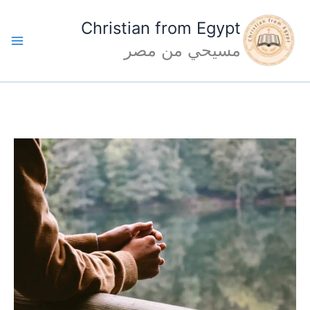
خطي
Christian from Egypt
ى
مسيحي من مصر
محتوى