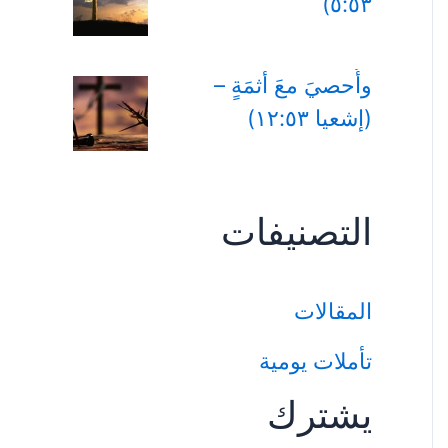
٥:٥٣)
وأُحصيَ معَ أثمَةٍ –
(إشعيا ١٢:٥٣)
التصنيفات
المقالات
تأملات يومية
يشترك