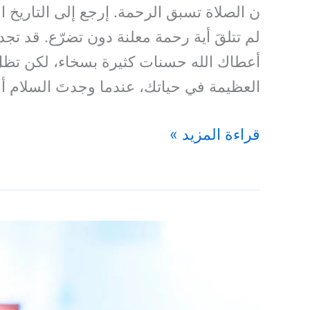
ن الصلاة تسبق الرحمة. إرجع إلى التاريخ ا
لم تتلقَ أية رحمة معلنة دون تضرّع. قد تج
أعطاك الله حسنات كثيرة بسخاء، لكن تظل 
العظيمة في حياتك، عندما وجدتَ السلام أو
قراءة المزيد »
فَهِّمْنِي
لِمَاذَا
تُخَاصِمُنِي!
–