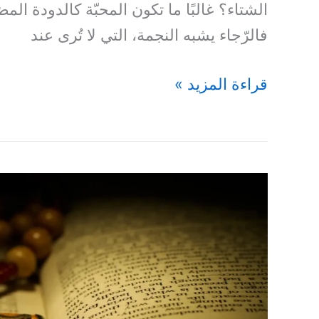
الشتاء؟ غالبًا ما تكون المحبّة كالدودة الم
فالرّجاء يشبه النجمة، التي لا تُرى عند
قراءة المزيد »
قُومُوا
وَاذْهَبُوا
–
(ميخا
١٠:٢)