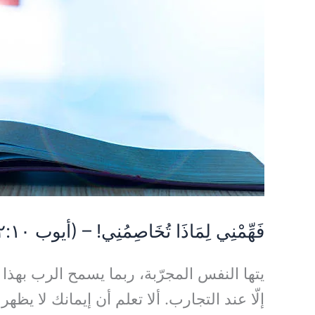
(أيوب
٢:١٠)
فَهِّمْنِي لِمَاذَا تُخَاصِمُنِي! – (أيوب ٢:١٠)
يتها النفس المجرّبة، ربما يسمح الرب بهذا
إلّا عند التجارب. ألا تعلم أن إيمانك لا 