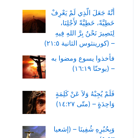
أَنَّهُ جَعَلَ الَّذِي لَمْ يَعْرِفْ
خَطِيَّةً، خَطِيَّةً لأَجْلِنَا،
لِنَصِيرَ نَحْنُ بِرَّ اللهِ فِيهِ
– (كورينثوس الثانية ٢١:٥)
فأخذوا يسوع ومضوا به
– (يوحنّا ١٦:١٩)
فَلَمْ يُجِبْهُ وَلاَ عَنْ كَلِمَةٍ
وَاحِدَةٍِ – (متّى ١٤:٢٧)
وَبِحُبُرِهِ شُفِينَا – (إشعيا