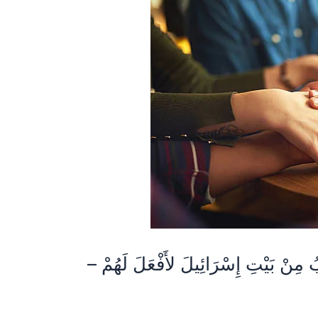
ُ مِنْ بَيْتِ إِسْرَائِيلَ لأَفْعَلَ لَهُمْ –