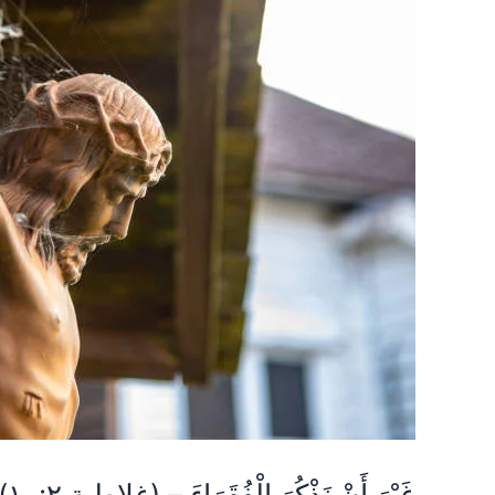
غَيْرَ
أَنْ
نَذْكُرَ
الْفُقَرَاءَ
–
(غلاطية
١٠:٢)
غَيْرَ أَنْ نَذْكُرَ الْفُقَرَاءَ – (غلاطية ١٠:٢)