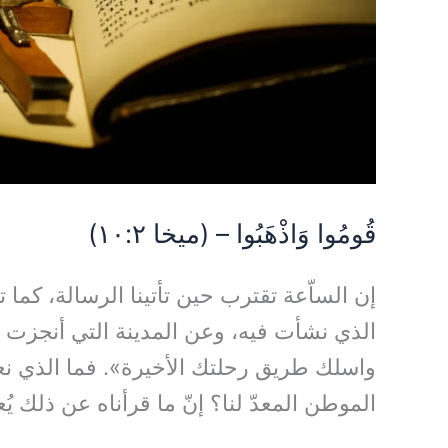
قُومُوا وَاذْهَبُوا – (ميخا ١٠:٢)
إن الساّعة تقترب حين تأتينا الرسالة، كما ت
الذي نشأت فيه، وعن المدينة التي أنجزت 
واسلك طريق رحلتك الأخيرة». فما الذي نع
الموطن المعدّ لنا؟ إنّ ما قرأناه عن ذلك يُعدّ