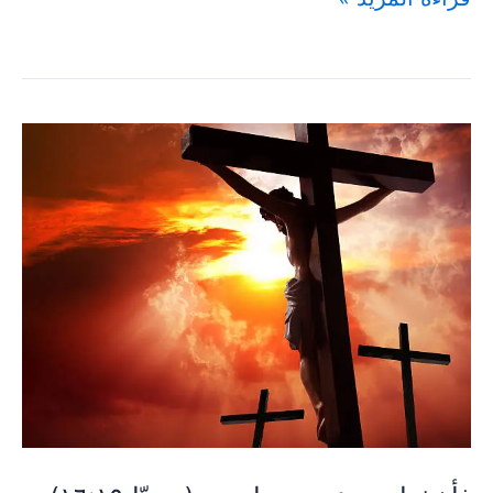
فأخذوا
يسوع
ومضوا
به
–
(يوحنّا
١٦:١٩)