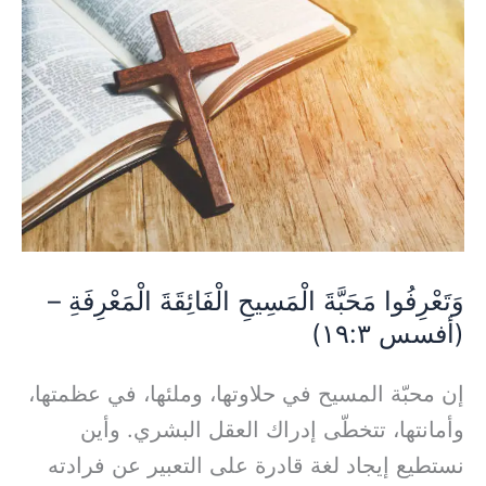
مَحَبَّةَ
الْمَسِيحِ
الْفَائِقَةَ
الْمَعْرِفَةِ
–
(أفسس
١٩:٣)
وَتَعْرِفُوا مَحَبَّةَ الْمَسِيحِ الْفَائِقَةَ الْمَعْرِفَةِ –
(أفسس ١٩:٣)
إن محبّة المسيح في حلاوتها، وملئها، في عظمتها،
وأمانتها، تتخطّى إدراك العقل البشري. وأين
نستطيع إيجاد لغة قادرة على التعبير عن فرادته