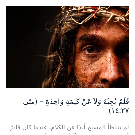
فَلَمْ
يُجِبْهُ
وَلاَ
عَنْ
كَلِمَةٍ
وَاحِدَةٍِ
–
(متّى
١٤:٢٧)
فَلَمْ يُجِبْهُ وَلاَ عَنْ كَلِمَةٍ وَاحِدَةٍِ – (متّى
١٤:٢٧)
لم يتباطأ المسيح أبدًا عن الكلام، عندما كان قادرًا