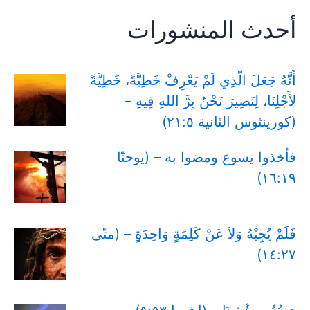
أحدث المنشورات
أَنَّهُ جَعَلَ الَّذِي لَمْ يَعْرِفْ خَطِيَّةً، خَطِيَّةً
لأَجْلِنَا، لِنَصِيرَ نَحْنُ بِرَّ اللهِ فِيهِ –
(كورينثوس الثانية ٢١:٥)
فأخذوا يسوع ومضوا به – (يوحنّا
١٦:١٩)
فَلَمْ يُجِبْهُ وَلاَ عَنْ كَلِمَةٍ وَاحِدَةٍِ – (متّى
١٤:٢٧)