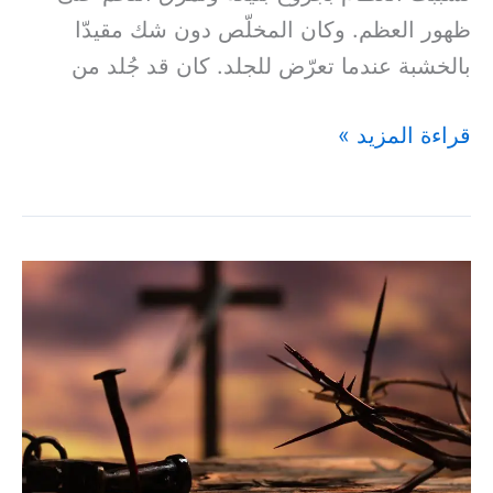
ظهور العظم. وكان المخلّص دون شك مقيدّا
بالخشبة عندما تعرّض للجلد. كان قد جُلد من
قراءة المزيد »
وأُحصيَ
معَ
أثمَةٍ
–
(إشعيا
١٢:٥٣)