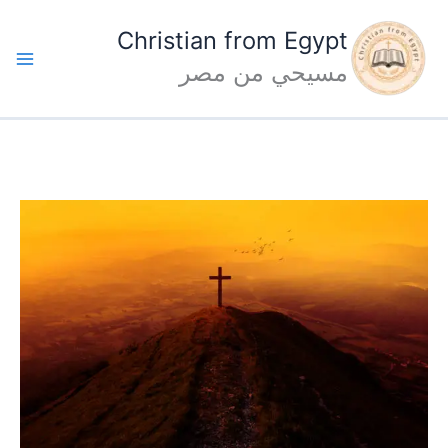
خطي
Christian from Egypt
ى
مسيحي من مصر
محتوى
أَنَّهُ
جَعَلَ
الَّذِي
لَمْ
يَعْرِفْ
خَطِيَّةً،
خَطِيَّةً
لأَجْلِنَا،