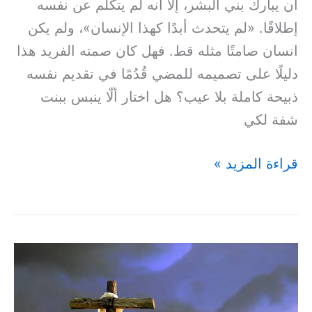
أن يبارك بني البشر، إلّا أنه لم يتكلّم عن نفسه
إطلاقًا. «لم يتحدث أبدًا كهذا الإنسان»، ولم يكن
انسان صامتًا مثله قط. فهل كان صمته الفريد هذا
دليلًا على تصميمه للمضي قُدُمًا في تقديم نفسه
ذبيحة كاملة بلا عيب؟ هل اختار ألّا ينبس ببنت
شفة لكي
قراءة المزيد »
وَبِحُبُرِهِ
شُفِينَا
–