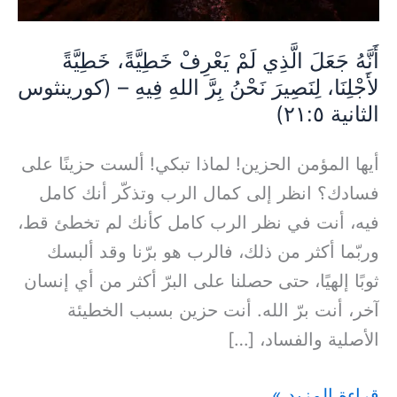
لِنَصِيرَ
نَحْنُ
أَنَّهُ جَعَلَ الَّذِي لَمْ يَعْرِفْ خَطِيَّةً، خَطِيَّةً
لأَجْلِنَا، لِنَصِيرَ نَحْنُ بِرَّ اللهِ فِيهِ – (كورينثوس
بِرَّ
الثانية ٢١:٥)
اللهِ
فِيهِ
أيها المؤمن الحزين! لماذا تبكي! ألست حزينًا على
–
فسادك؟ انظر إلى كمال الرب وتذكّر أنك كامل
(كورينثوس
فيه، أنت في نظر الرب كامل كأنك لم تخطئ قط،
الثانية
وربّما أكثر من ذلك، فالرب هو برّنا وقد ألبسك
٢١:٥)
ثوبًا إلهيًا، حتى حصلنا على البرّ أكثر من أي إنسان
آخر، أنت برّ الله. أنت حزين بسبب الخطيئة
الأصلية والفساد، […]
قراءة المزيد »