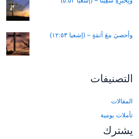
وَبِحُبُرِهِ شُفِينَا – (إشعيا ٥:٥٣)
وأُحصيَ معَ أثمَةٍ – (إشعيا ١٢:٥٣)
التصنيفات
المقالات
تأملات يومية
يشترك