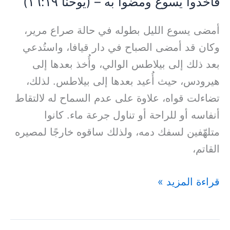
فأخذوا يسوع ومضوا به – (يوحنّا ١٦:١٩)
أمضى يسوع الليل بطوله في حالة صراع مرير،
وكان قد أمضى الصباح في دار قيافا، واستُدعي
بعد ذلك إلى بيلاطس الوالي، وأُخذ بعدها إلى
هيرودس، حيث أُعيد بعدها إلى بيلاطس. لذلك،
تضاءلت قواه، علاوة على عدم السماح له لالتقاط
أنفاسه أو للراحة أو تناول جرعة ماء. كانوا
متلهّفين لسفك دمه، ولذلك ساقوه خارجًا لمصيره
القاتم،
قراءة المزيد »