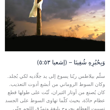
(إشعيا
٥:٥٣)
وَبِحُبُرِهِ شُفِينَا – (إشعيا ٥:٥٣)
سلّم بيلاطس ربّنا يسوع إلى يد جلّاديه لكي بُجلد.
وكان السوط الروماني من أبشع أدوت التعذيب.
كان يُصنع من أوتار الثيران، ثُبّت على طولها قطع
عظام حادّة، بحيث كلّما تهاوى السوط على الجسد
تسببت العظام بجروح بليغة وتمزّق اللحم حتّى