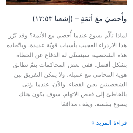
وأُحصيَ معَ أثمَةٍ – (إشعيا ١٢:٥٣)
لماذا تألّم يسوع عندما أُحصي مع الأثمة؟ وقد بُرّر
هذا الازدراء العجيب بأسباب قويّة عديدة. وباتّخاذه
هذه الشخصية، سيتسنّى له الدفاع عن الخطاة
بشكل أفضل. ففي بعض المحاكمات يتمّ تطابق
هوية المحامي مع عميله، ولا يمكن التفريق بين
الشخصيتين بعين القضاء. والآن، عندما يؤتى
بالخاطئ إلى قفص الاتهام، سوف يكون هناك
يسوع بنفسه. ويقف مدافعًا
قراءة المزيد »