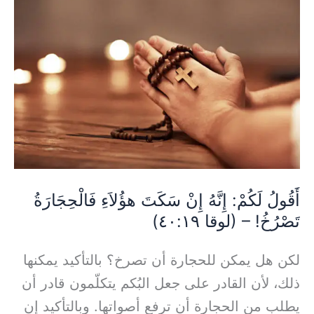
لَكُمْ:
إِنَّهُ
إِنْ
سَكَتَ
هؤُلاَءِ
فَالْحِجَارَةُ
تَصْرُخُ!
–
(لوقا
أَقُولُ لَكُمْ: إِنَّهُ إِنْ سَكَتَ هؤُلاَءِ فَالْحِجَارَةُ
تَصْرُخُ! – (لوقا ٤٠:١٩)
٤٠:١٩)
لكن هل يمكن للحجارة أن تصرخ؟ بالتأكيد يمكنها
ذلك، لأن القادر على جعل البُكم يتكلّمون قادر أن
يطلب من الحجارة أن ترفع أصواتها. وبالتأكيد إن