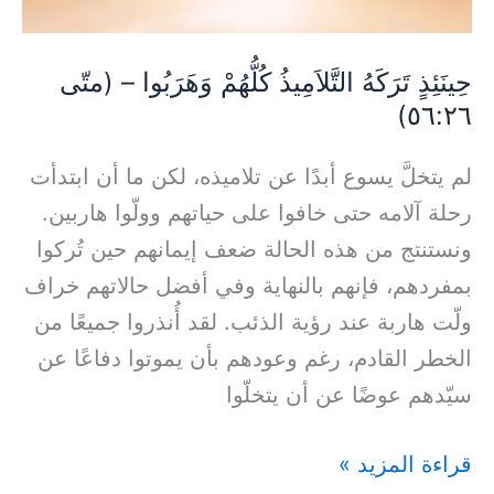
–
(متّى
حِينَئِذٍ تَرَكَهُ التَّلاَمِيذُ كُلُّهُمْ وَهَرَبُوا – (متّى
٥٦:٢٦)
٥٦:٢٦)
لم يتخلَّ يسوع أبدًا عن تلاميذه، لكن ما أن ابتدأت
رحلة آلامه حتى خافوا على حياتهم وولّوا هاربين.
ونستنتج من هذه الحالة ضعف إيمانهم حين تُركوا
بمفردهم، فإنهم بالنهاية وفي أفضل حالاتهم خراف
ولّت هاربة عند رؤية الذئب. لقد أُنذروا جميعًا من
الخطر القادم، رغم وعودهم بأن يموتوا دفاعًا عن
سيّدهم عوضًا عن أن يتخلّوا
قراءة المزيد »