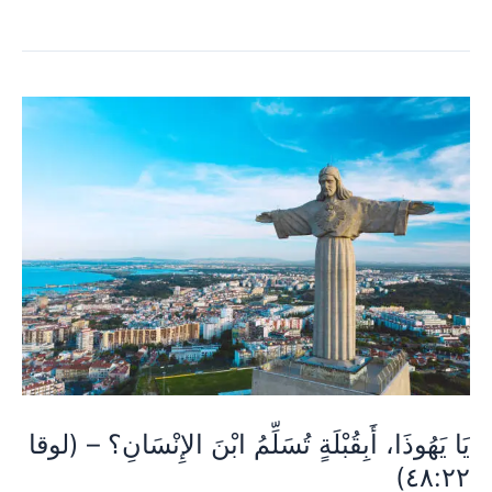
يَا
يَهُوذَا،
أَبِقُبْلَةٍ
تُسَلِّمُ
ابْنَ
الإِنْسَانِ؟
–
(لوقا
٤٨:٢٢)
يَا يَهُوذَا، أَبِقُبْلَةٍ تُسَلِّمُ ابْنَ الإِنْسَانِ؟ – (لوقا
٤٨:٢٢)