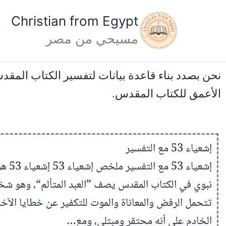
خطي
Christian from Egypt
لى
مسيحي من مصر
لمحتوى
نحن بصدد بناء قاعدة بيانات لتفسير الكتاب المق
الأعمق للكتاب المقدس.
إشعياء 53 مع التفسير
إشعياء 53 مع
نبوي في الكتاب المقدس يصف ”العبد المتألم“، وهو ش
تتحمل الرفض والمعاناة والموت للتكفير عن خطايا الآخري
الخادم على أنه محتقر ومبتلى، ومع…