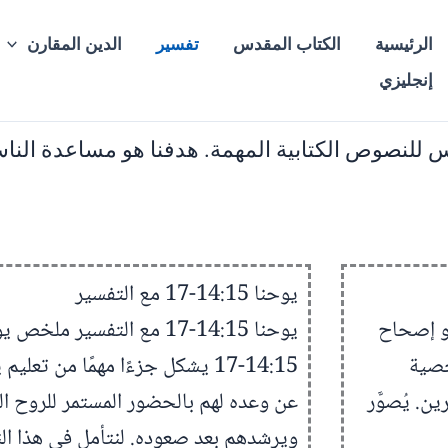
الرئيسية
الكتاب المقدس
تفسير
الدين المقارن
إنجليزي
دس للنصوص الكتابية المهمة. هدفنا هو مساعدة النا
يوحنا 14:15-17 مع التفسير
 التفسير ملخص إشعياء 53 إشعياء 53 هو إصحاح
خصية
14:15-17 يشكل جزءًا مهمًا من تع
ن. يُصوَّر
عن وعده لهم بالحضور المستمر للروح ا
ويرشدهم بعد صعوده. لنتأمل في هذا 